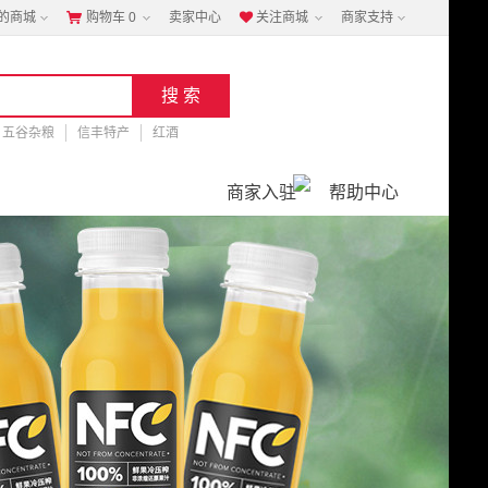
的商城
购物车
0
卖家中心
关注商城
商家支持


五谷杂粮
信丰特产
红酒
商家入驻
帮助中心