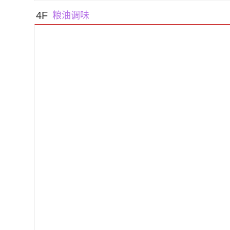
1
2
3
4F
粮油调味