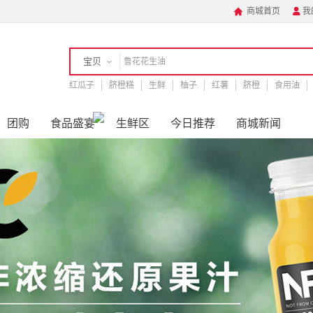
商城首页
我


宝贝
红瓜子
店铺
脐橙糕
生鲜
柚子
红薯
脐橙
食用油
白酒
团购
食品盛宴
生鲜区
今日推荐
商城新闻