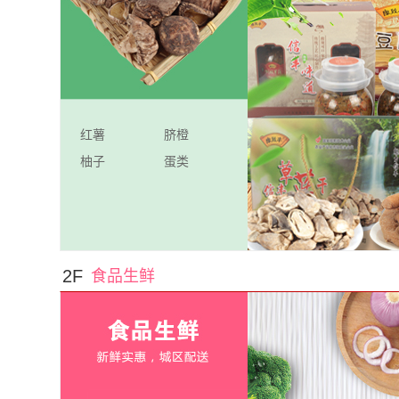
红薯
脐橙
柚子
蛋类
1
2F
食品生鲜