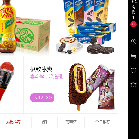
购
物
车
0




热销推荐
白酒
葡萄酒
今日推荐