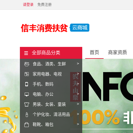
请登录
免费注册
首页
商家资质
全部商品分类
食品
、
酒类
、
生鲜
>

家用电器
、
电视
>

手机
、
数码
>

电脑
、
办公
>

男装
、
女装
、
童装
>

个护化妆
、
清洁用品
>

鞋靴
、
箱包
>
