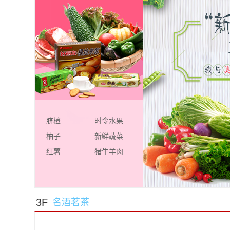
脐橙
时令水果
柚子
新鲜蔬菜
红薯
猪牛羊肉
1
3F
名酒茗茶