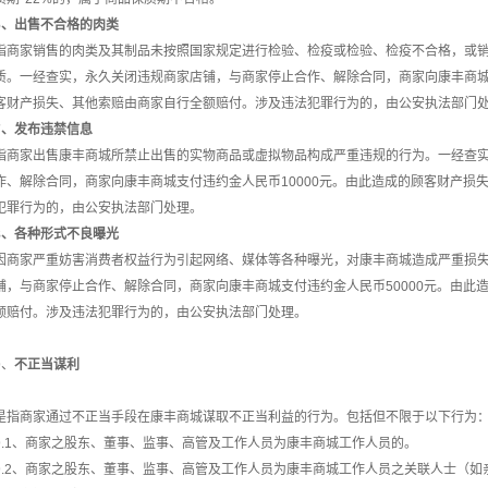
6、出售不合格的肉类
指商家销售的肉类及其制品未按照国家规定进行检验、检疫或检验、检疫不合格，或
质。一经查实，永久关闭违规商家店铺，与商家停止合作、解除合同，商家向康丰商
客财产损失、其他索赔由商家自行全额赔付。涉及违法犯罪行为的，由公安执法部门
7、发布违禁信息
指商家出售康丰商城所禁止出售的实物商品或虚拟物品构成严重违规的行为。一经查
作、解除合同，商家向康丰商城
支付违约金人民币
10000元。由此造成的顾客财产
犯罪行为的，由公安执法部门处理。
8、各种形式不良曝光
因商家严重妨害消费者权益行为引起网络、媒体等各种曝光，对康丰商城造成严重损
铺，与商家停止合作、解除合同，商家向康丰商城支付违约金人民币
50000元。由
额赔付。涉及违法犯罪行为的，由公安执法部门处理。
9、
不正当谋利
是指商家通过不正当手段在康丰商城谋取不正当利益的行为。包括但不限于以下行为
9.1、商家之股东、董事、监事、高管及工作人员为康丰商城工作人员的。
9.2、商家之股东、董事、监事、高管及工作人员为康丰商城工作人员之关联人士（