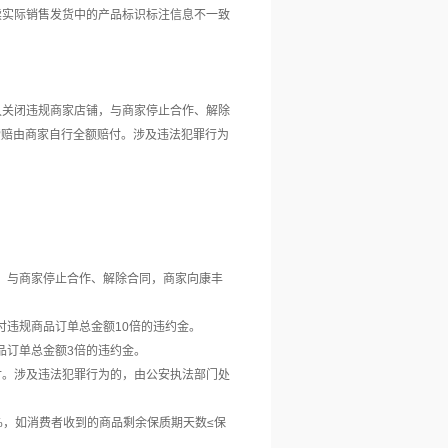
续实际销售发货中的产品标识标注信息不一致
久关闭违规商家店铺，与商家停止合作、解除
他索赔由商家自行全额赔付。涉及违法犯罪行为
铺，与商家停止合作、解除合同，商家向康丰
付违规商品订单总金额10倍的违约金。
品订单总金额3倍的违约金。
付。涉及违法犯罪行为的，由公安执法部门处
2%，如消费者收到的商品剩余保质期天数≤保