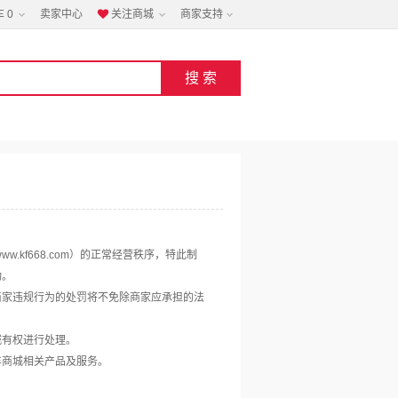
车
0
卖家中心
关注商城
商家支持

www.kf668.com）的正常经营秩序，特此制
动。
商家违规行为的处罚将不免除商家应承担的法
城有权进行处理。
丰商城相关产品及服务。