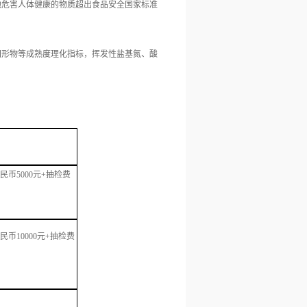
他危害人体健康的物质超出食品安全国家标准
固形物等成熟度理化指标，挥发性盐基氮、酸
币5000元+抽检费
币10000元+抽检费