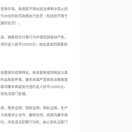
业竞争环境，各商家不得出现法律明令禁止的
行为对应的处罚政策执行处罚（包括但不限于
范围的处罚）。
信息、销售和交付等行为中侵犯顾客财产权。
付违约金人民币
10000元；由此造成的顾客财
。
潢及整体外观等特征，使该复制或仿制品与真
像作品和软件等。康丰商城严禁商家出售假冒
商家向康丰商城支付违约金人民币
10000元。
公安执法部门处理。
工商、税务证明，授权证明，商标证明，生产
，与商家停止合作、解除合同，商家向康丰商
赔付。涉及违法犯罪行为的，由公安执法部门