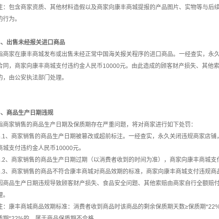
注：包含商家资质、其他材料造假以及商家向康丰商城提报的产品图片、实物等与后
的行为。
4、出售未经报关进口商品
指商家在康丰商城发布或出售未经正常中国海关报关程序的进口商品。一经查实，永
合同，商家向康丰商城支付违约金人民币
10000元。由此造成的顾客财产损失、其
的，由公安执法部门处理。
5、商品生产日期违规
指商家销售的商品生产日期及保质期存在严重问题，将对商家进行如下处罚：
5.1、商家销售的商品生产日期被篡改或超前标注。一经查实，永久关闭违规商家店
商城支付违约金人民币10000元。
5.2、商家销售的商品生产日期过期（以消费者收到的时间为准），商家向康丰商城支
5.3、商家销售的商品不符合康丰商城对商品效期的标准，商家向康丰商城支付违规商
因商品生产日期违规导致顾客财产损失、食品安全问题、其他索赔由商家自行全额赔
理。
注：康丰商城商品效期标准：消费者收到商品时该商品的剩余保质期天数
≥保质期*2
质期*22%的，属于商品保质期不合格。