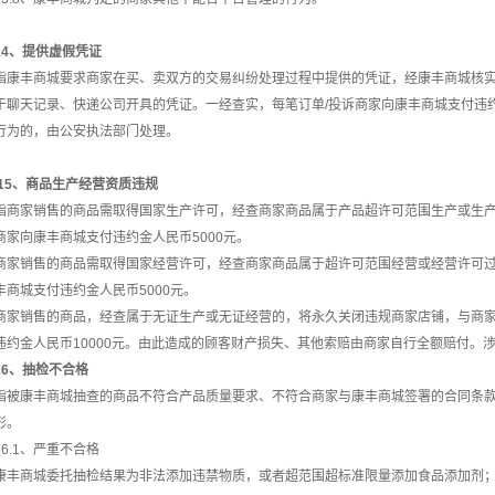
14、提供虚假凭证
指康丰商城要求商家在买、卖双方的交易纠纷处理过程中提供的凭证，经康丰商城核
于聊天记录、快递公司开具的凭证。一经查实，每笔订单
/投诉商家向康丰商城支付违
行为的，由公安执法部门处理。
15、商品生产经营资质违规
指商家销售的商品需取得国家生产许可，经查商家商品属于产品超许可范围生产或生
商家向康丰商城支付违约金人民币
5000元。
商家销售的商品需取得国家经营许可，经查商家商品属于超许可范围经营或经营许可
丰商城支付违约金人民币
5000元。
商家销售的商品，经查属于无证生产或无证经营的，将永久关闭违规商家店铺，与商
违约金人民币
10000元。由此造成的顾客财产损失、其他索赔由商家自行全额赔付。
16、抽检不合格
指被康丰商城抽查的商品不符合产品质量要求、不符合商家与康丰商城签署的合同条
形。
16.1、严重不合格
康丰商城委托抽检结果为非法添加违禁物质，或者超范围超标准限量添加食品添加剂