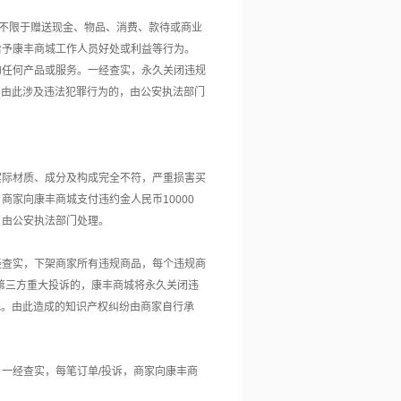
但不限于赠送现金、物品、消费、款待或商业
给予康丰商城工作人员好处或利益等行为。
的任何产品或服务。一经查实，永久关闭违规
元。由此涉及违法犯罪行为的，由公安执法部门
实际材质、成分及构成完全不符，严重损害买
，商家向康丰商城支付违约金人民币
10000
，由公安执法部门处理。
经查实，下架商家所有违规商品，每个违规商
者第三方重大投诉的，康丰商城将永久关闭违
元。由此造成的知识产权纠纷由商家自行承
。一经查实，每笔订单
/投诉，商家向康丰商