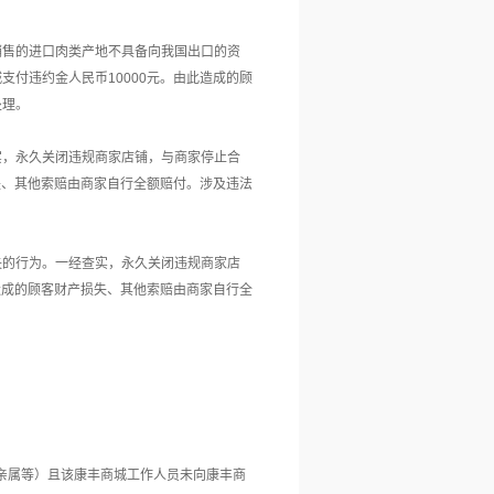
销售的进口肉类产地不具备向我国出口的资
城支付违约金人民币
10000元。由此造成的顾
处理。
实，永久关闭违规商家店铺，与商家停止合
损失、其他索赔由商家自行全额赔付。涉及违法
失的行为。一经查实，永久关闭违规商家店
此造成的顾客财产损失、其他索赔由商家自行全
：
如亲属等）且该康丰商城工作人员未向康丰商