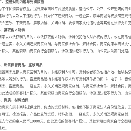
二、监管规则内容与处罚措施
为了保护消费者权益，提升康丰商城平台服务质量，营造公平、公正、公开透明的商
违法行为以及以下违规行为。针对如下违规行为，一经查实，康丰商城有权按照违规
责令整改、下架商品、屏蔽店铺、关闭店铺、要求商家支付违约金等其他在法律允许
1、骗取他人财物
商家以非法获利为目的，非法获取他人财物，涉嫌侵犯他人财产权的行为，或在商品
一经查实，永久关闭违规商家店铺，与商家停止合作、解除合同，商家向康丰商城支
产损失、其他索赔由商家自行全额赔付。涉及违法犯罪行为的，由公安执法部门处理
2、出售假冒商品、盗版商品
假冒商品是指以商家营利为目的，未经权利人许可，复制或者模仿包括产地、包装装
品难以辨别的行为。盗版商品是指未经著作权人许可复制其作品的图书、电子书、音
商品、盗版商品。一经查实，永久关闭违规商家店铺，与商家停止合作、解除合同，
由此造成的顾客财产损失、其他索赔由商家自行全额赔付。涉及违法犯罪行为的，由
3、资质、材料造假
指商家向康丰商城提供虚假、伪造的资质材料。包括但不限于商家法人身份证信息，
许可证，检验报告，产品信息等资质、材料造假，一经查实，永久关闭违规商家店铺
城支付违约金人民币
10000元。由此造成的顾客财产损失、其他索赔由商家自行全额
处理。