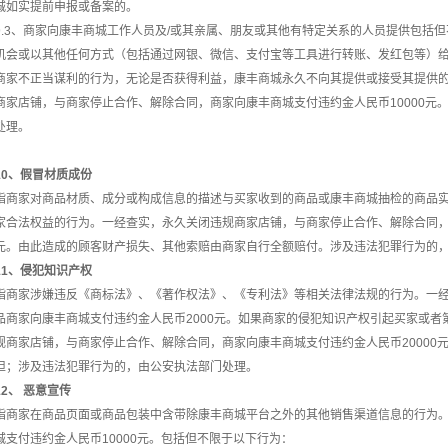
城如实提前申报或备案的。
9.3、商家向康丰商城工作人员及/或其亲属、朋友或其他有特定关系的人员提供包括
机会或以其他任何方式（包括通过网银、微信、支付宝等工具进行转账、发红包等）
商家不正当谋利的行为，无论是否获得利益，康丰商城永久不向其提供或接受其提供
商家店铺，与商家停止合作、解除合同，商家向康丰商城
支付违约金人民币
10000
处理。
10、假冒材质成份
指商家对商品材质、成分或构成信息的描述与买家收到的商品或康丰商城抽检的商品
家合法权益的行为。一经查实，永久关闭违规商家店铺，与商家停止合作、解除合同
元。由此造成的顾客财产损失、其他索赔由商家自行全额赔付。涉及违法犯罪行为的
11、侵犯知识产权
指商家涉嫌违反《商标法》、《著作权法》、《专利法》等相关法律法规的行为。一
品商家向康丰商城支付违约金人民币
2000元。如果商家的侵犯知识产权引起买家或
规商家店铺，与商家停止合作、解除合同，商家向康丰商城支付违约金人民币20000
担；涉及违法犯罪行为的，由公安执法部门处理。
12、 恶意宣传
指商家在商品页面或商品包装中含带除康丰商城平台之外的其他销售渠道信息的行为
城支付违约金人民币10000元。包括但不限于以下行为：