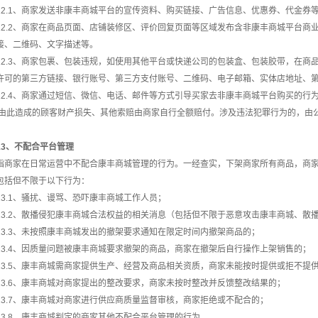
12.1、商家发送非康丰商城平台的宣传资料、购买链接、广告信息、优惠券、代金券
12.2、商家在商品页面、店铺装修区、评价回复页面等区域发布含非康丰商城平台商
接、二维码、文字描述等。
12.3、商家包裹、包装违规，如使用其他平台或快递公司的包装盒、包装胶带，在商
许可的第三方链接、银行账号、第三方支付账号、二维码、电子邮箱、实体店地址、第三
12.4、商家通过短信、微信、电话、邮件等方式引导买家去非康丰商城平台购买的行
由此造成的顾客财产损失、其他索赔由商家自行全额赔付。涉及违法犯罪行为的，由
13、不配合平台管理
指商家在日常运营中不配合康丰商城管理的行为。一经查实，下架商家所有商品，商
包括但不限于以下行为：
13.1、骚扰、谩骂、恐吓康丰商城工作人员；
13.2、散播侵犯康丰商城合法权益的相关消息（包括但不限于恶意攻击康丰商城、散
13.3、未按照康丰商城发出的撤架要求通知在限定时间内撤架商品的；
13.4、因质量问题被康丰商城要求撤架的商品，商家在撤架后自行操作上架销售的；
13.5、康丰商城需商家提供生产、经营及商品相关资质，商家未能按时提供或拒不提
13.6、康丰商城对商家提出的整改要求，商家未按时整改并反馈整改结果的；
13.7、康丰商城对商家进行供应商质量监督审核，商家拒绝或不配合的；
13.8、康丰商城判定的商家其他不配合平台管理的行为。