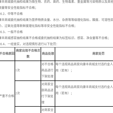
康丰商城委托抽检结果为微生物、农药、兽药、生物毒素、重金属等污染物质以及其
限量等安全性能指标不合格；
16.2、中等不合格
康丰商城委托抽检结果为营养物质含量、水分、杂质等等级理化指标，酸度、可溶性
价、过氧化值等新鲜度理化指标等非安全性能指标不合格；
16.3、一般不合格
康丰商城感官抽检结果不合格或委托抽检结果为标签标识、感官、净含量等不合格；
16.4、一经查实，对违规情形进行以下处罚：
商家出现不合格次
不合格原因
商品处理
商家处罚
数
对不合格
每个违规商品商家向康丰商城支付违约金人民
1次
商品进行
用（若有）；
下架处理
对商家全
每个违规商品商家向康丰商城支付违约金人民
部商品进
2次
用（若有）；
严重不合格
行下架处
理
对商家全