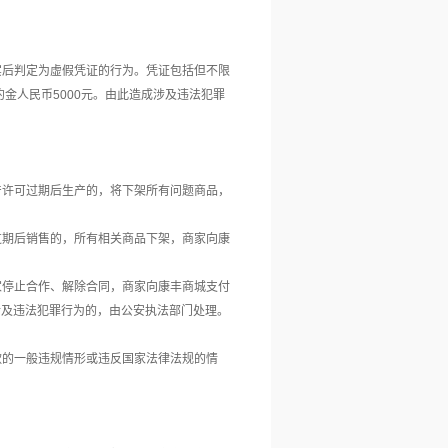
实后判定为虚假凭证的行为。凭证包括但不限
约金人民币5000元。由此造成涉及违法犯罪
产许可过期后生产的，将下架所有问题商品，
过期后销售的，所有相关商品下架，商家向康
家停止合作、解除合同，商家向康丰商城支付
涉及违法犯罪行为的，由公安执法部门处理。
款的一般违规情形或违反国家法律法规的情
；