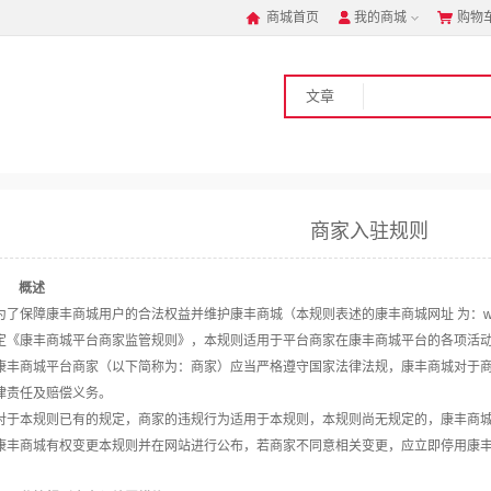
商城首页
我的商城
购物



文章
商家入驻规则
概述
为了保障康丰商城用户的合法权益并维护康丰商城（
本规则表述的康丰商城网址
为：
定《康丰商城平台商家监管规则》，本规则适用于平台商家在康丰商城平台的各项活
康丰商城平台商家（以下简称为：商家）应当严格遵守国家法律法规，康丰商城对于
律责任及赔偿义务。
对于本规则已有的规定，商家的违规行为适用于本规则，本规则尚无规定的，康丰商
康丰商城有权变更本规则并在网站进行公布，若商家不同意相关变更，应立即停用康