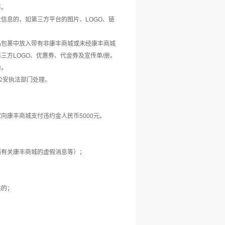
等。
业信息的，如第三方平台的图片、LOGO、链
品包裹中放入带有非康丰商城或未经康丰商城
方LOGO、优惠券、代金券及宣传单/册。
为。
公安执法部门处理。
家向康丰商城支付违约金人民币
5000元。
播有关康丰商城的虚假消息等）；
供的；